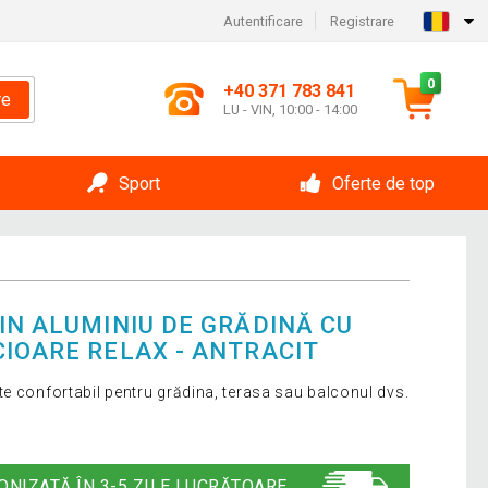
Autentificare
Registrare
0
+40 371 783 841
re
LU - VIN, 10:00 - 14:00
Sport
Oferte de top
IN ALUMINIU DE GRĂDINĂ CU
CIOARE RELAX - ANTRACIT
e confortabil pentru grădina, terasa sau balconul dvs.
ONIZATĂ ÎN 3-5 ZILE LUCRĂTOARE.