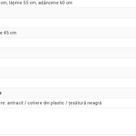
 cm, lățime 55 cm, adâncime 60 cm
me 45 cm
e
e: antracit / cotiere din plastic / țesătură neagră