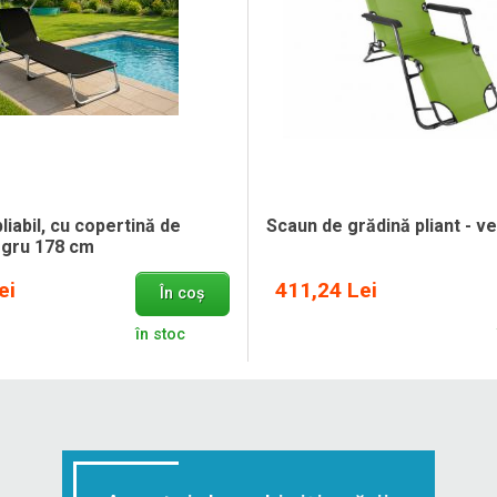
liabil, cu copertină de
Scaun de grădină pliant - v
egru 178 cm
ei
411,24 Lei
În coș
în stoc