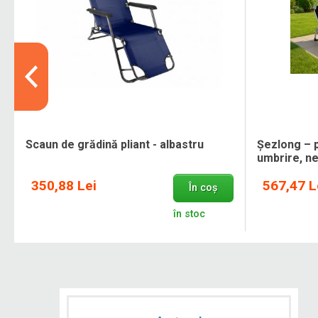
Scaun de grădină pliant - albastru
Șezlong – p
umbrire, n
350,88 Lei
567,47 L
În coș
în stoc