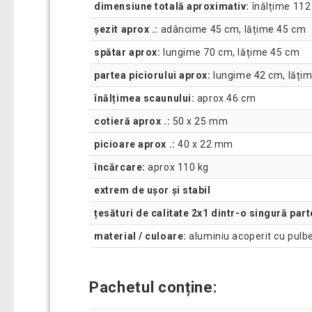
dimensiune totală aproximativ:
înălțime 112
șezit aprox .:
adâncime 45 cm, lățime 45 cm
spătar aprox:
lungime 70 cm, lățime 45 cm
partea piciorului aprox:
lungime 42 cm, lăți
înălțimea scaunului:
aprox.46 cm
cotieră aprox .:
50 x 25 mm
picioare aprox .:
40 x 22 mm
încărcare:
aprox 110 kg
extrem de ușor și stabil
țesături de calitate 2x1 dintr-o singură part
material / culoare:
aluminiu acoperit cu pulber
Pachetul conține: