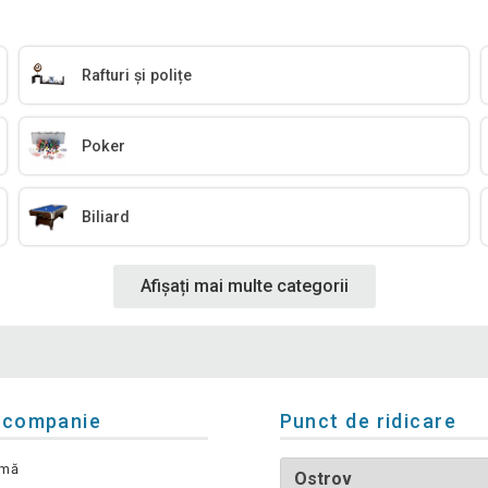
Rafturi și polițe
Poker
Biliard
Afișați mai multe categorii
 companie
Punct de ridicare
rmă