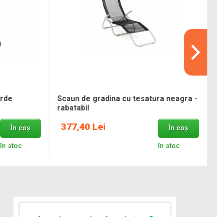
erde
Scaun de gradina cu tesatura neagra -
rabatabil
377,40 Lei
În coș
În coș
în stoc
în stoc