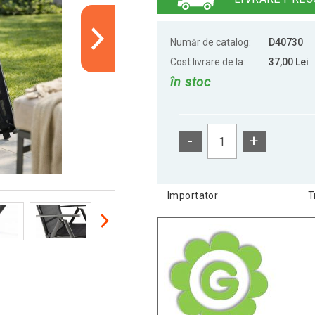
Număr de catalog:
D40730
Cost livrare de la:
37,00 Lei
în stoc
-
+
Importator
T