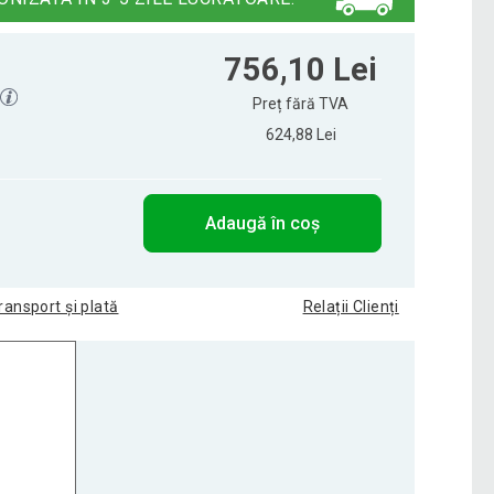
756,10 Lei
Preț fără TVA
624,88 Lei
Adaugă în coș
ransport și plată
Relații Clienți