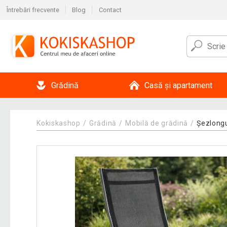
Întrebări frecvente
Blog
Contact
Grădină
Casă și apartament
Kokiskashop
Grădină
Mobilă de grădină
Șezlongu