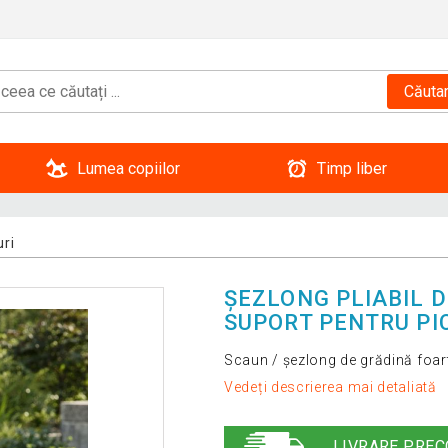
Căuta
Lumea copiilor
Timp liber
ri
ȘEZLONG PLIABIL D
SUPORT PENTRU PI
Scaun / șezlong de grădină foart
Vedeți descrierea mai detaliată
LIVRARE PREC