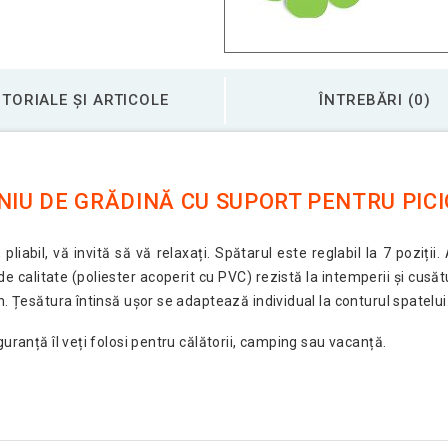
TORIALE ȘI ARTICOLE
ÎNTREBĂRI (0)
NIU DE GRĂDINĂ CU SUPORT PENTRU PIC
pliabil, vă invită să vă relaxați. Spătarul este reglabil la 7 poziți
de calitate (poliester acoperit cu PVC) rezistă la intemperii și cusă
n. Țesătura întinsă ușor se adaptează individual la conturul spatelui
guranță îl veți folosi pentru călătorii, camping sau vacanță.