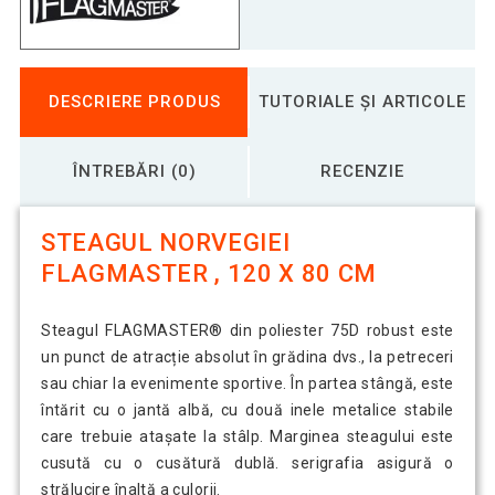
Steagul Bavariei FLAGMASTER , 120 x
15,79 Lei
80 cm
Steagul Braziliei FLAGMASTER, 120 x
DESCRIERE PRODUS
TUTORIALE ȘI ARTICOLE
17,62 Lei
80 cm
ÎNTREBĂRI (0)
RECENZIE
14,79 Lei
Steagul Danemarcei - 120 cm x 80 cm
STEAGUL NORVEGIEI
FLAGMASTER , 120 X 80 CM
Steagul Elveției FLAGMASTER, 120 x
14,29 Lei
80 cm
Steagul FLAGMASTER® din poliester 75D robust este
un punct de atracție absolut în grădina dvs., la petreceri
Steagul FLAGMASTER USA , 120 x 80
18,78 Lei
cm
sau chiar la evenimente sportive. În partea stângă, este
întărit cu o jantă albă, cu două inele metalice stabile
care trebuie atașate la stâlp. Marginea steagului este
Steagul Franței FLAGMASTER , 120 x
17,12 Lei
cusută cu o cusătură dublă. serigrafia asigură o
80 cm
strălucire înaltă a culorii.