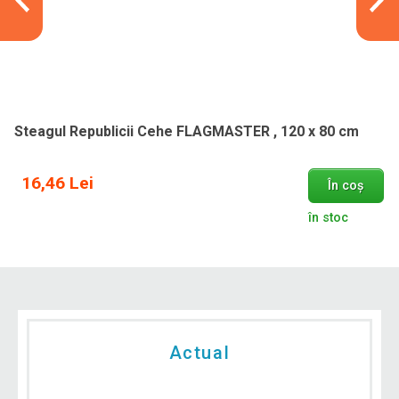
Steagul Ungariei FLAGMASTER , 120 x
16,12 Lei
80 cm
Steagul Republicii Cehe FLAGMASTER , 120 x 80 cm
16,46 Lei
În coș
în stoc
Actual