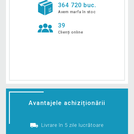
364 720 buc.
Avem marfa în stoc
39
Clienți online
Avantajele achiziționării
Livrare în 5 zile lucrătoare