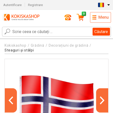
Autentificare
Registrare
0
Menu
Căutare
Kokiskashop
Grădină
Decorațiuni de grădină
Steaguri și stâlpi