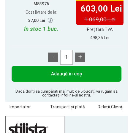
M83976
603,00 Lei
Cost livrare de la:
1 069,00 Lei
37,00 Lei
în stoc 1 buc.
Preț fără TVA
498,35 Lei
-
+
Adaugă în coș
Dacă doriți să cumpărați mai mult de 5 bucăți, vă rugăm să
contactați infoline-ul nostru.
Importator
Transport și plată
Relații Clienți