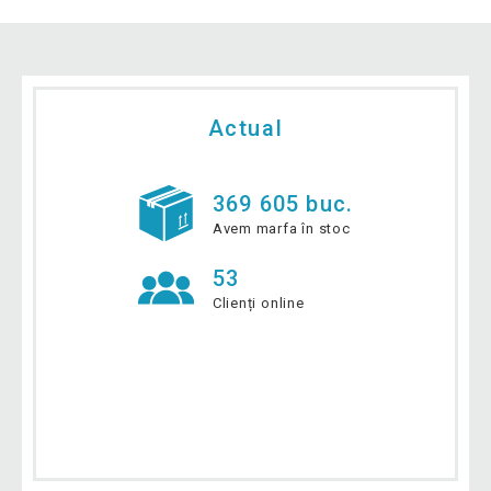
Actual
369 605 buc.
Avem marfa în stoc
53
Clienți online