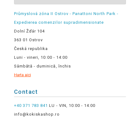
Průmyslová zóna II Ostrov - Panattoni North Park -
Expedierea comenzilor supradimensionate
Dolní Žďár 104
363 01 Ostrov
Česká republika
Luni - vineri, 10:00 - 14:00
Sâmbătă - duminică, închis
Harta aici
Contact
+40 371 783 841
LU - VIN, 10:00 - 14:00
info@kokiskashop.ro