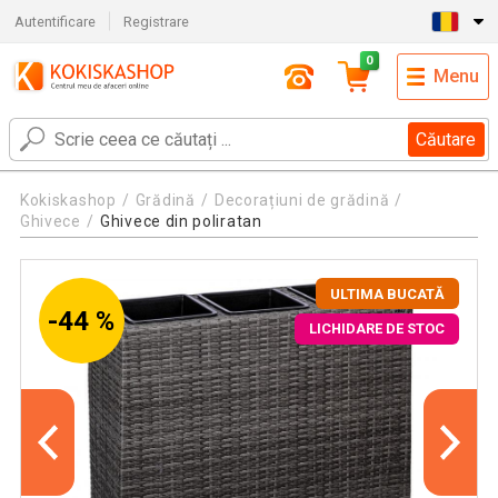
Autentificare
Registrare
0
Menu
Căutare
Kokiskashop
Grădină
Decorațiuni de grădină
Ghivece
Ghivece din poliratan
ULTIMA BUCATĂ
-44 %
LICHIDARE DE STOC