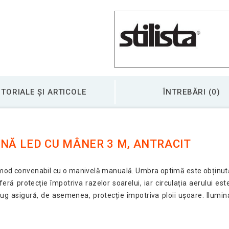
TORIALE ȘI ARTICOLE
ÎNTREBĂRI (0)
INĂ LED CU MÂNER 3 M, ANTRACIT
 mod convenabil cu o manivelă manuală. Umbra optimă este obținută d
feră protecție împotriva razelor soarelui, iar circulația aerului es
fug asigură, de asemenea, protecție împotriva ploii ușoare. Ilumin