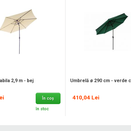
abila 2,9 m - bej
Umbrelă ø 290 cm - verde 
ei
410,04 Lei
În coș
în stoc