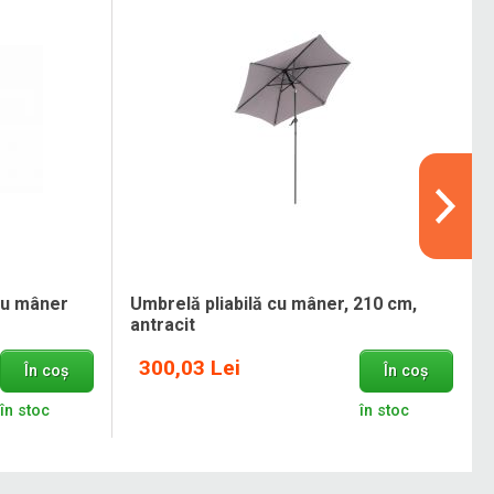
cu mâner
Umbrelă pliabilă cu mâner, 210 cm,
antracit
300,03 Lei
În coș
În coș
în stoc
în stoc