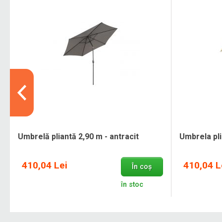
Umbrelă pliantă 2,90 m - antracit
Umbrela pli
410,04 Lei
410,04 L
În coș
.
în stoc