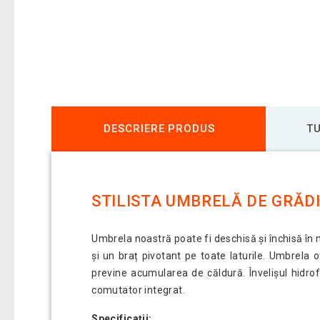
DESCRIERE PRODUS
TU
STILISTA UMBRELĂ DE GRĂD
Umbrela noastră poate fi deschisă și închisă în
și un braț pivotant pe toate laturile. Umbrela o
previne acumularea de căldură. Învelișul hidro
comutator integrat.
Specificații: