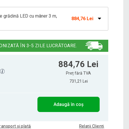
e grădină LED cu mâner 3 m,
884,76 Lei
 grădină LED cu mâner 3 m, kaki
878,21 Lei
ONIZATĂ ÎN 3-5 ZILE LUCRĂTOARE.
 grădină LED cu mâner, 3 m, roșu
880,54 Lei
884,76 Lei
Preț fără TVA
731,21 Lei
D, verde, 300 cm, braț lateral, manivelă
869,19 Lei
Adaugă în coș
ransport și plată
Relații Clienți