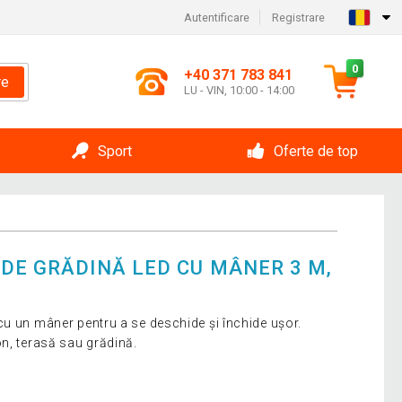
Autentificare
Registrare
0
+40 371 783 841
re
LU - VIN, 10:00 - 14:00
Sport
Oferte de top
 DE GRĂDINĂ LED CU MÂNER 3 M,
u un mâner pentru a se deschide și închide ușor.
n, terasă sau grădină.