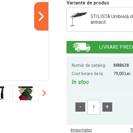
Variante de produs
STILISTA Umbrelă d
antracit
STILISTA Umbrelă de
LIVRARE PREC
STILISTA umbrelă de
Număr de catalog:
M88638
Cost livrare de la:
79,00 Lei
în stoc
Umbrelă terasă cu LE
-
+
Importator
T