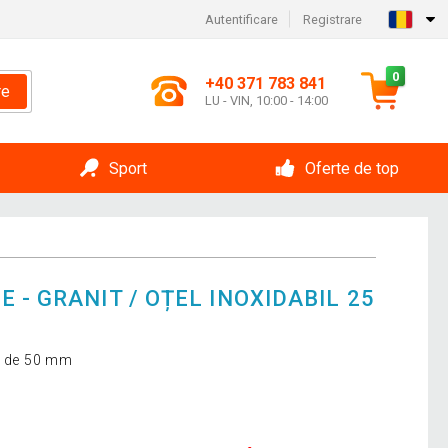
Autentificare
Registrare
0
+40 371 783 841
re
LU - VIN, 10:00 - 14:00
Sport
Oferte de top
 - GRANIT / OȚEL INOXIDABIL 25
ei de 50 mm