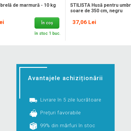
brelă de marmură - 10 kg
STILISTA Husă pentru umbr
soare de 350 cm, negru
ei
37,06 Lei
În coș
în stoc 1 buc.
Avantajele achiziționării
Livrare în 5 zile lucrătoare
Prețuri favorabile
99% din mărfuri în stoc