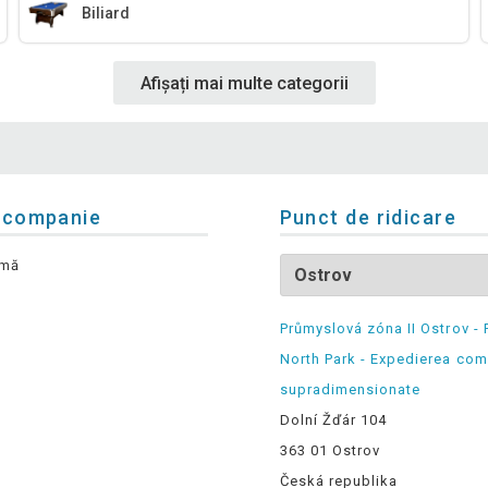
Biliard
Afișați mai multe categorii
 companie
Punct de ridicare
rmă
Průmyslová zóna II Ostrov - 
North Park - Expedierea com
supradimensionate
Dolní Žďár 104
363 01 Ostrov
Česká republika