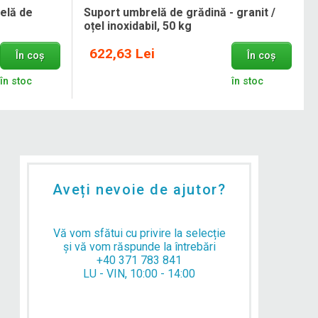
elă de
Suport umbrelă de grădină - granit /
oțel inoxidabil, 50 kg
622,63 Lei
În coș
În coș
în stoc
în stoc
Aveți nevoie de ajutor?
Vă vom sfătui cu privire la selecție
și vă vom răspunde la întrebări
+40 371 783 841
LU - VIN, 10:00 - 14:00