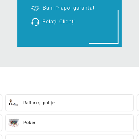
Banii înapoi garantat
Relații Clienți
Rafturi și polițe
Poker