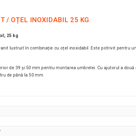
 / OȚEL INOXIDABIL 25 KG
bil, 25 kg
anit lustruit în combinație cu oțel inoxidabil. Este potrivit pentr
rior de 39 și 50 mm pentru montarea umbrelei. Cu ajutorul a două șu
etru de până la 50 mm.
r