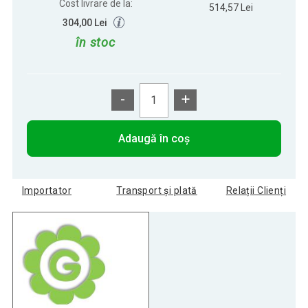
Cost livrare de la:
514,57 Lei
304,00 Lei
în stoc
-
+
Adaugă în coș
Importator
Transport și plată
Relații Clienți