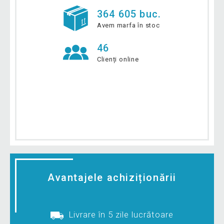
364 605 buc.
Avem marfa în stoc
46
Clienți online
Avantajele achiziționării
Livrare în 5 zile lucrătoare