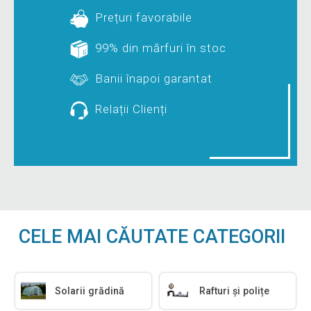
Prețuri favorabile
99% din mărfuri în stoc
Banii înapoi garantat
Relații Clienți
CELE MAI CĂUTATE CATEGORII
Solarii grădină
Rafturi și polițe