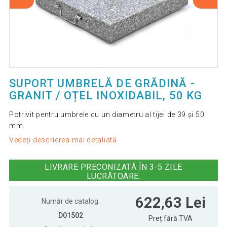
SUPORT UMBRELĂ DE GRĂDINĂ -
GRANIT / OȚEL INOXIDABIL, 50 KG
Potrivit pentru umbrele cu un diametru al tijei de 39 și 50
mm.
Vedeți descrierea mai detaliată
LIVRARE PRECONIZATĂ ÎN 3-5 ZILE
LUCRĂTOARE.
622,63 Lei
Număr de catalog:
D01502
Preț fără TVA