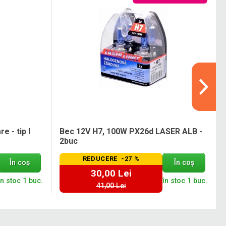
e - tip I
Bec 12V H7, 100W PX26d LASER ALB -
2buc
REDUCERE -27 %
În coș
În coș
30,00 Lei
în stoc 1 buc.
în stoc 1 buc.
41,00 Lei