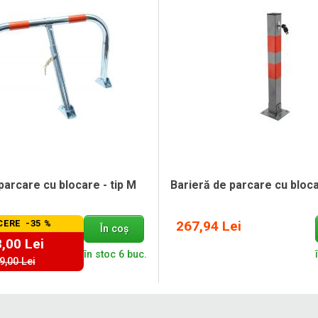
parcare cu blocare - tip M
Barieră de parcare cu blocar
ERE -35 %
267,94 Lei
În coș
,00 Lei
în stoc 6 buc.
9,00 Lei