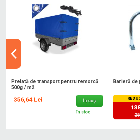
Prelată de transport pentru remorcă
Barieră de 
500g / m2
356,64 Lei
REDUC
În coș
188
în stoc
28