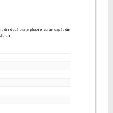
it din două brațe pliabile, cu un capăt din
ibluri.