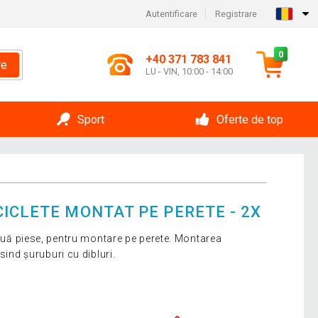
Autentificare
Registrare
0
+40 371 783 841
re
LU - VIN, 10:00 - 14:00
Sport
Oferte de top
ICLETE MONTAT PE PERETE - 2X
 două piese, pentru montare pe perete. Montarea
sind șuruburi cu dibluri.