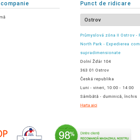
 companie
Punct de ridicare
rmă
Průmyslová zóna II Ostrov - 
North Park - Expedierea com
supradimensionate
Dolní Žďár 104
363 01 Ostrov
Česká republika
Luni - vineri, 10:00 - 14:00
Sâmbătă - duminică, închis
Harta aici