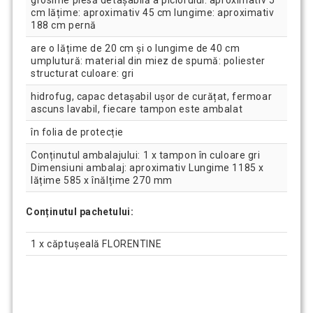
cm lățime: aproximativ 45 cm lungime: aproximativ
188 cm pernă
are o lățime de 20 cm și o lungime de 40 cm
umplutură: material din miez de spumă: poliester
structurat culoare: gri
hidrofug, capac detașabil ușor de curățat, fermoar
ascuns lavabil, fiecare tampon este ambalat
în folia de protecție
Conținutul ambalajului: 1 x tampon în culoare gri
Dimensiuni ambalaj: aproximativ Lungime 1185 x
lățime 585 x înălțime 270 mm
Conținutul pachetului:
1 x căptușeală FLORENTINE