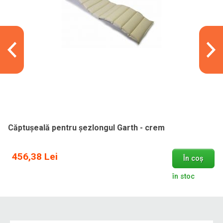
Căptușeală pentru șezlongul Garth - crem
456,38 Lei
În coș
în stoc