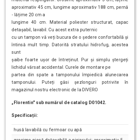
aproximativ 45 cm, lungime aproximativ 188 cm, pernă
- lățime 20 cm a
lungime 40 cm. Material poliester structurat, capac
detașabil, lavabil. Cu acest extra puternic
cu un tampon vă veți bucura de o ședere confortabilă și
întinsă mult timp. Datorită stratului hidrofug, acestea
sunt
șaibe foarte ușor de întreținut. Pur și simplu ștergeți
lichidul vărsat accidental. Curele de montare pe
partea din spate a tamponului împiedică alunecarea
tamponului. Puteți găsi șezlonguri potrivite în
magazinul nostru electronic de la DIVERO
„Florentin" sub numărul de catalog D01042.
Specificații:
husă lavabilă cu fermoar cu apă
grosime piesă detașabilă a piciorului: aproximativ 5