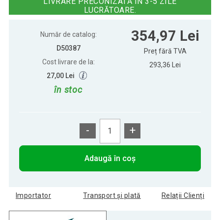
LIVRARE PRECONIZATĂ ÎN 3-5 ZILE
LUCRĂTOARE.
Pernă pe șezlongde de grădină ,
354,97 Lei
354,97 Lei
Florentin - atrancit
Număr de catalog:
D50387
Preț fără TVA
Cost livrare de la:
293,36 Lei
27,00 Lei
în stoc
-
+
Adaugă în coș
Importator
Transport și plată
Relații Clienți