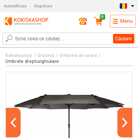
Autentificare
Registrare
0
Menu
Căutare
Kokiskashop
Grădină
Umbrele de soare
Umbrele dreptunghiulare