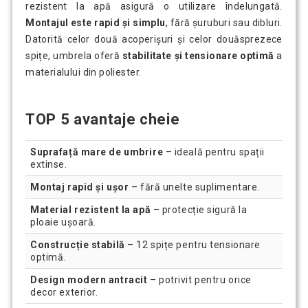
rezistent la apă asigură o utilizare îndelungată.
Montajul este rapid și simplu
, fără șuruburi sau dibluri.
Datorită celor două acoperișuri și celor douăsprezece
spițe, umbrela oferă
stabilitate și tensionare optimă
a
materialului din poliester.
TOP 5 avantaje cheie
Suprafață mare de umbrire
– ideală pentru spații
extinse.
Montaj rapid și ușor
– fără unelte suplimentare.
Material rezistent la apă
– protecție sigură la
ploaie ușoară.
Construcție stabilă
– 12 spițe pentru tensionare
optimă.
Design modern antracit
– potrivit pentru orice
decor exterior.