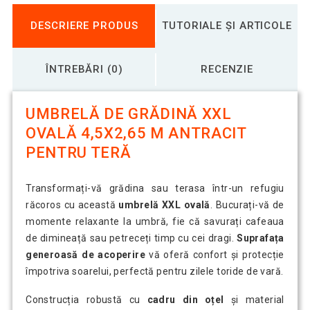
DESCRIERE PRODUS
TUTORIALE ȘI ARTICOLE
ÎNTREBĂRI (0)
RECENZIE
UMBRELĂ DE GRĂDINĂ XXL
OVALĂ 4,5X2,65 M ANTRACIT
PENTRU TERĂ
Transformați-vă grădina sau terasa într-un refugiu
răcoros cu această
umbrelă XXL ovală
. Bucurați-vă de
momente relaxante la umbră, fie că savurați cafeaua
de dimineață sau petreceți timp cu cei dragi.
Suprafața
generoasă de acoperire
vă oferă confort și protecție
împotriva soarelui, perfectă pentru zilele toride de vară.
Construcția robustă cu
cadru din oțel
și material