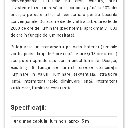
convenționale, LED-urile nu emit căldură, sunt
rezistente la șocuri și vă pot economisi până la 90% din
energia pe care altfel ați consuma-o pentru becurile
convenționale. Durata medie de viață a LED-ului este de
2000 de ore de iluminare (bec normal aproximativ 1000
de ore în funcție de luminozitate).
Puteți seta un cronometru pe cutia bateriei (luminile
vor fi aprinse timp de 6 ore după setare și 18 ore stinse)
sau puteți aprinde sau opri manual luminile. Desigur,
există și 8 funcții de lumină: diverse combinații,
iluminare în valuri, iluminare secvențială, strălucire
lentă, intermitent rapid, diminuare lentă, intermitent
strălucitor, iluminare constantă.
Specificații:
lungimea cablului luminos:
aprox. 5 m