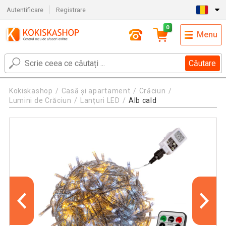
Autentificare
Registrare
0
Menu
Căutare
Kokiskashop
Casă și apartament
Crăciun
Lumini de Crăciun
Lanțuri LED
Alb cald