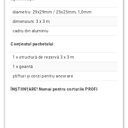
diametru: 29x29mm / 25x25mm, 1,0mm
dimensiuni: 3 x 3 m
cadru din aluminiu
Conținutul pachetului:
1 x structură de rezervă 3 x 3 m
1 x geantă
știfturi și corzi pentru ancorare
ÎNȘTIINȚARE! Numai pentru corturile PROFI
.