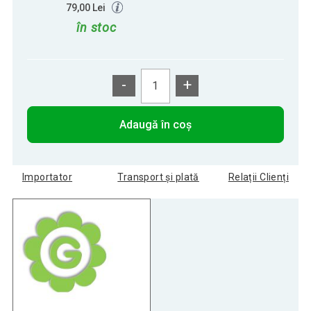
79,00 Lei
în stoc
-
+
Adaugă în coș
Importator
Transport și plată
Relații Clienți