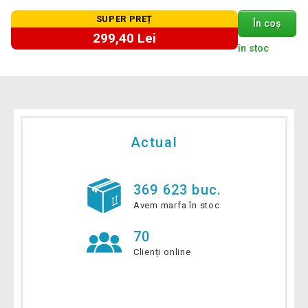
SUPER PREȚ
În coș
299,40 Lei
în stoc
Actual
369 623 buc.
Avem marfa în stoc
70
Clienți online