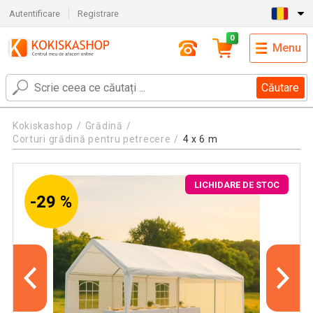
Autentificare
Registrare
0
Menu
Căutare
Kokiskashop
Grădină
Corturi grădină pentru petrecere
4 x 6 m
LICHIDARE DE STOC
-29 %