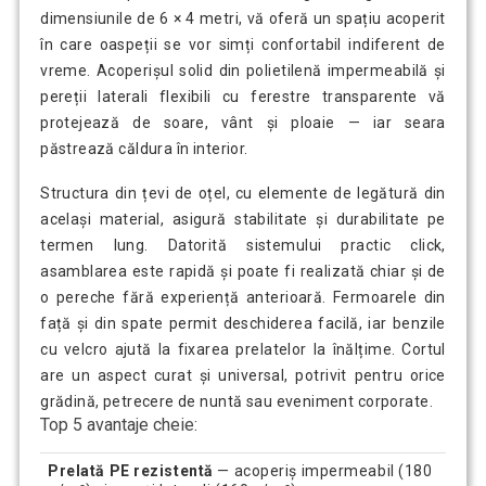
dimensiunile de 6 × 4 metri, vă oferă un spațiu acoperit
în care oaspeții se vor simți confortabil indiferent de
vreme. Acoperișul solid din polietilenă impermeabilă și
pereții laterali flexibili cu ferestre transparente vă
protejează de soare, vânt și ploaie — iar seara
păstrează căldura în interior.
Structura din țevi de oțel, cu elemente de legătură din
același material, asigură stabilitate și durabilitate pe
termen lung. Datorită sistemului practic click,
asamblarea este rapidă și poate fi realizată chiar și de
o pereche fără experiență anterioară. Fermoarele din
față și din spate permit deschiderea facilă, iar benzile
cu velcro ajută la fixarea prelatelor la înălțime. Cortul
are un aspect curat și universal, potrivit pentru orice
grădină, petrecere de nuntă sau eveniment corporate.
Top 5 avantaje cheie:
Prelată PE rezistentă
— acoperiș impermeabil (180