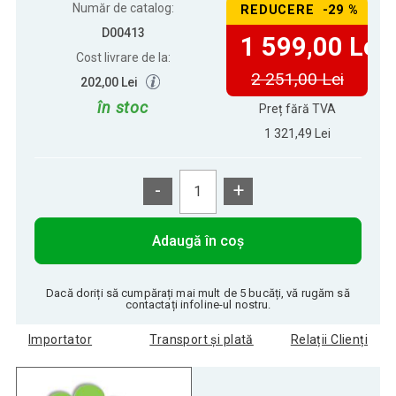
Număr de catalog:
REDUCERE -29 %
D00413
1 599,00 Lei
Cost livrare de la:
2 251,00 Lei
202,00 Lei
în stoc
Preț fără TVA
1 321,49 Lei
-
+
Adaugă în coș
Dacă doriți să cumpărați mai mult de 5 bucăți, vă rugăm să
contactați infoline-ul nostru.
Importator
Transport și plată
Relații Clienți