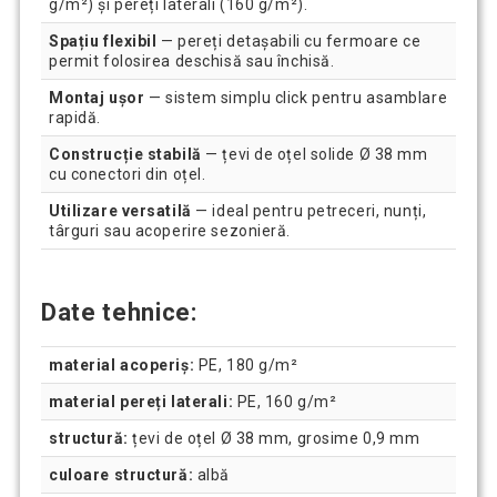
g/m²) și pereți laterali (160 g/m²).
Spațiu flexibil
— pereți detașabili cu fermoare ce
permit folosirea deschisă sau închisă.
Montaj ușor
— sistem simplu click pentru asamblare
rapidă.
Construcție stabilă
— țevi de oțel solide Ø 38 mm
cu conectori din oțel.
Utilizare versatilă
— ideal pentru petreceri, nunți,
târguri sau acoperire sezonieră.
Date tehnice:
material acoperiș:
PE, 180 g/m²
material pereți laterali:
PE, 160 g/m²
structură:
țevi de oțel Ø 38 mm, grosime 0,9 mm
culoare structură:
albă