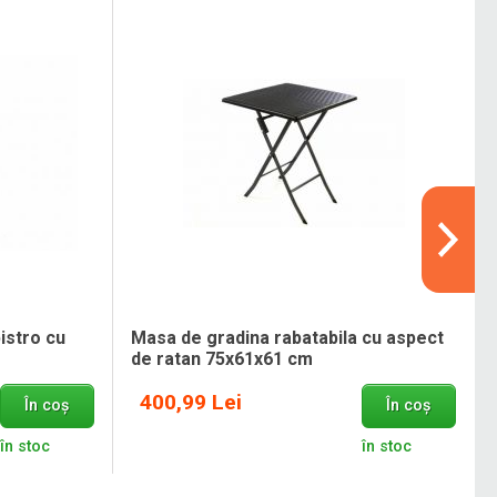
istro cu
Masa de gradina rabatabila cu aspect
de ratan 75x61x61 cm
400,99 Lei
În coș
În coș
în stoc
în stoc