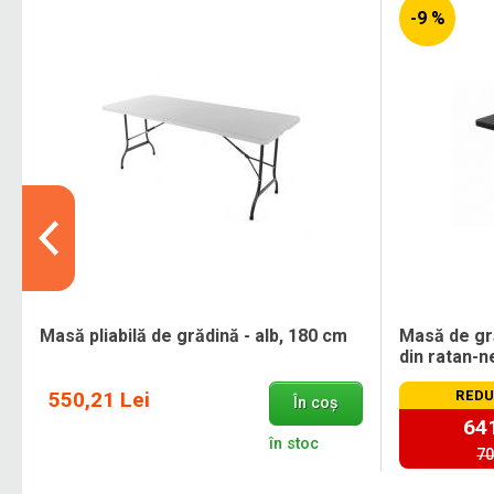
-9 %
Masă pliabilă de grădină - alb, 180 cm
Masă de gră
din ratan-
550,21 Lei
REDU
În coș
641
în stoc
70