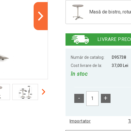
Masă de bistro, rotu
Masă de bar pentru st
LIVRARE PREC
Masă de bar rotundă 
Număr de catalog:
D95738
Cost livrare de la:
37,00 Lei
în stoc
Masă de petrecere p
-
+
Importator
T