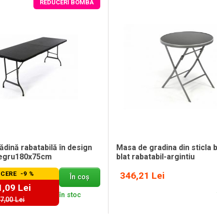
REDUCERI BOMBĂ
dină rabatabilă în design
Masa de gradina din sticla b
negru180x75cm
blat rabatabil-argintiu
CERE -9 %
346,21 Lei
În coș
,09 Lei
în stoc
7,00 Lei