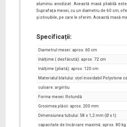
aluminiu anodizat. Această masă pliabilă este,
Suprafața mesei, cu un diametru de 60 cm, ofer
și stivuibile, pe care le oferim. Această masă m
Specificații:
Diametrul mesei: aprox. 60 cm
înălțime ( desfăcută): aprox. 72 cm
înălțime (pliată): aprox. 120 cm
Materialul blatului: oțel inoxidabil Polystone 
culoare: argintiu
Forma mesei: Rotundă
Grosimea plăcii: aprox. 200 mm
Dimensiunea tubului: 58 x 1,2 mm (Ø x t)
capacitate de încărcare maximă: aprox. 80 kg