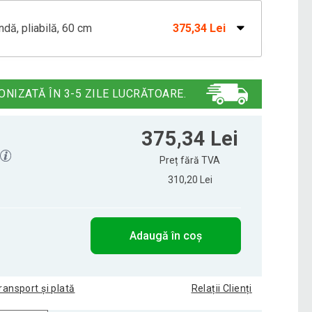
ndă, pliabilă, 60 cm
375,34 Lei
434,00 Lei
at în picioare – pliabilă, înălțime pân
392,50 Lei
ONIZATĂ ÎN 3-5 ZILE LUCRĂTOARE.
110 cm - argintiu, reglabilă
403,47 Lei
375,34 Lei
Preț fără TVA
310,20 Lei
liabilă BISTRO 80 x 80 x 110 cm
350,90 Lei
Adaugă în coș
ransport și plată
Relații Clienți