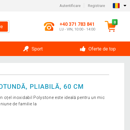
Autentificare
Registrare
0
+40 371 783 841
re
LU - VIN, 10:00 - 14:00
Sport
Oferte de top
OTUNDĂ, PLIABILĂ, 60 CM
n oțel inoxidabil Polystone este ideală pentru un mic
niune de familie la