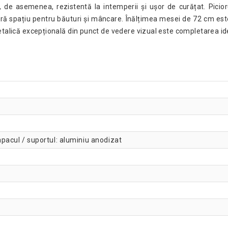
 de asemenea, rezistentă la intemperii și ușor de curățat. Picioru
ă spațiu pentru băuturi și mâncare. Înălțimea mesei de 72 cm est
etalică excepțională din punct de vedere vizual este completarea idea
capacul / suportul: aluminiu anodizat