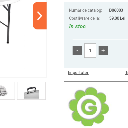
Număr de catalog:
D06003
Cost livrare de la:
59,00 Lei
în stoc
-
+
Importator
T