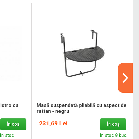
istro cu
Masă suspendată pliabilă cu aspect de
rattan - negru
231,69 Lei
În coș
În coș
în stoc
în stoc 8 buc.