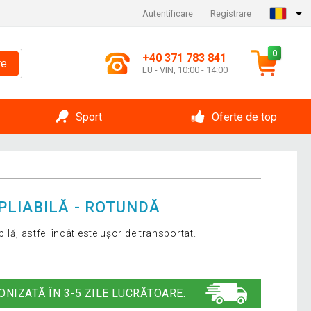
Autentificare
Registrare
0
+40 371 783 841
re
LU - VIN, 10:00 - 14:00
Sport
Oferte de top
PLIABILĂ - ROTUNDĂ
abilă, astfel încât este ușor de transportat.
ONIZATĂ ÎN 3-5 ZILE LUCRĂTOARE.