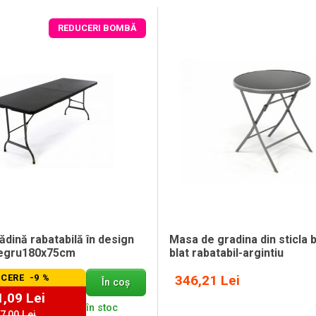
REDUCERI BOMBĂ
dină rabatabilă în design
Masa de gradina din sticla b
negru180x75cm
blat rabatabil-argintiu
CERE -9 %
346,21 Lei
În coș
,09 Lei
în stoc
7,00 Lei