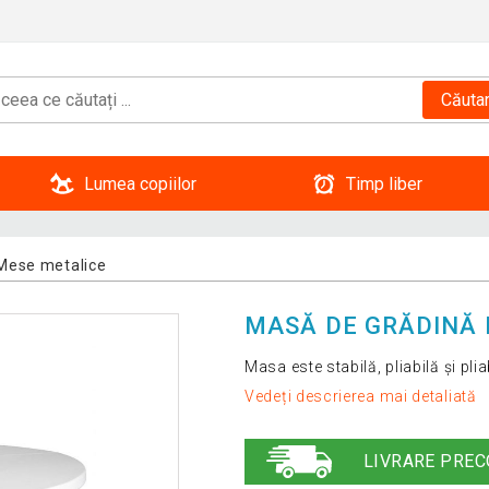
Căuta
Lumea copiilor
Timp liber
Mese metalice
MASĂ DE GRĂDINĂ 
Masa este stabilă, pliabilă și pli
Vedeți descrierea mai detaliată
LIVRARE PREC