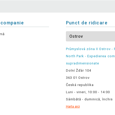
 companie
Punct de ridicare
rmă
Průmyslová zóna II Ostrov - 
North Park - Expedierea com
supradimensionate
Dolní Žďár 104
363 01 Ostrov
Česká republika
Luni - vineri, 10:00 - 14:00
Sâmbătă - duminică, închis
Harta aici