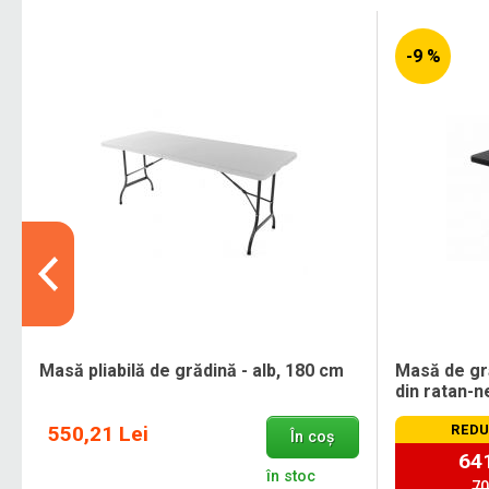
-9 %
Masă pliabilă de grădină - alb, 180 cm
Masă de gră
din ratan-
550,21 Lei
REDU
În coș
641
în stoc
70