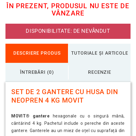
ÎN PREZENT, PRODUSUL NU ESTE DE
VÂNZARE
Set de 2 gantere cu înveliș din
205,06 Lei
neopren 3 kg MOVIT
DISPONIBILITATE: DE NEVÂNDUT
Set de 2 gantere cu înveliș din
293,38 Lei
neopren 5 kg MOVIT
DESCRIERE PRODUS
TUTORIALE ȘI ARTICOLE
ÎNTREBĂRI (0)
RECENZIE
SET DE 2 GANTERE CU HUSA DIN
NEOPREN 4 KG MOVIT
MOVIT® gantere
hexagonale cu o singură mână,
cântărind 4 kg. Pachetul include o pereche din aceste
gantere. Ganterele au un miez de oțel cu suprafață din