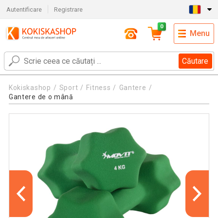
Autentificare
Registrare
0
Menu
Căutare
Kokiskashop
Sport
Fitness
Gantere
Gantere de o mână