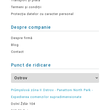
Transport și plată
Termeni și condiții
Protecția datelor cu caracter personal
Despre companie
Despre firmă
Blog
Contact
Punct de ridicare
Průmyslová zóna II Ostrov - Panattoni North Park -
Expedierea comenzilor supradimensionate
Dolní Žďár 104