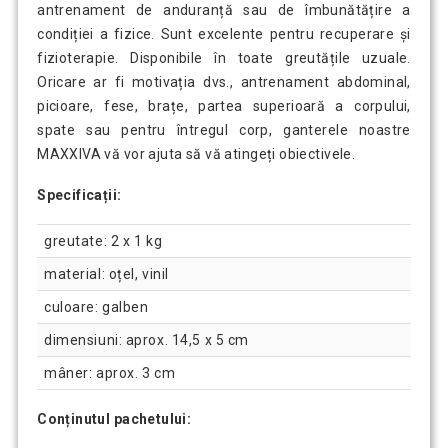
antrenament de anduranță sau de îmbunătățire a
condiției a fizice. Sunt excelente pentru recuperare și
fizioterapie. Disponibile în toate greutățile uzuale.
Oricare ar fi motivația dvs., antrenament abdominal,
picioare, fese, brațe, partea superioară a corpului,
spate sau pentru întregul corp, ganterele noastre
MAXXIVA vă vor ajuta să vă atingeți obiectivele.
Specificații:
greutate: 2 x 1 kg
material: oțel, vinil
culoare: galben
dimensiuni: aprox. 14,5 x 5 cm
mâner: aprox. 3 cm
Conținutul pachetului: