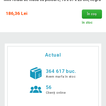
186,36 Lei
În coș
în stoc
Actual
364 617 buc.
Avem marfa în stoc
56
Clienți online