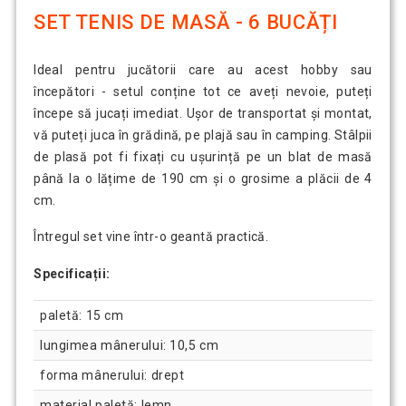
SET TENIS DE MASĂ - 6 BUCĂȚI
Ideal pentru jucătorii care au acest hobby sau
începători - setul conține tot ce aveți nevoie, puteți
începe să jucați imediat. Ușor de transportat și montat,
vă puteți juca în grădină, pe plajă sau în camping. Stâlpii
de plasă pot fi fixați cu ușurință pe un blat de masă
până la o lățime de 190 cm și o grosime a plăcii de 4
cm.
Întregul set vine într-o geantă practică.
Specificații:
paletă: 15 cm
lungimea mânerului: 10,5 cm
forma mânerului: drept
material paletă: lemn