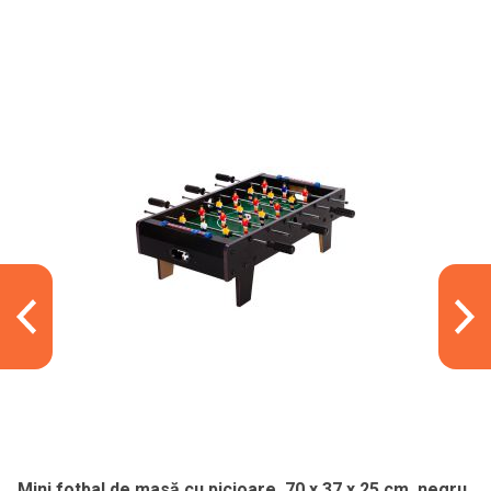
Mini fotbal de masă cu picioare, 70 x 37 x 25 cm, negru