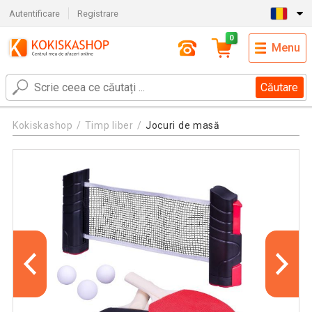
Autentificare
Registrare
0
Menu
Căutare
Kokiskashop
Timp liber
Jocuri de masă