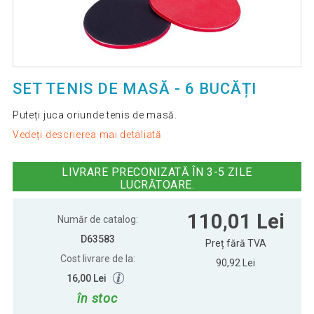
SET TENIS DE MASĂ - 6 BUCĂȚI
Puteți juca oriunde tenis de masă.
Vedeți descrierea mai detaliată
LIVRARE PRECONIZATĂ ÎN 3-5 ZILE
LUCRĂTOARE.
110,01 Lei
Număr de catalog:
D63583
Preț fără TVA
Cost livrare de la:
90,92 Lei
16,00 Lei
în stoc