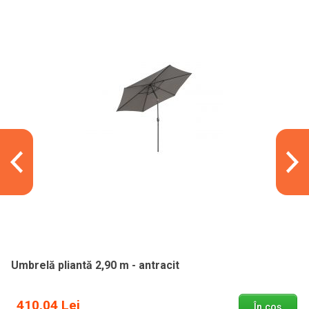
Umbrelă pliantă 2,90 m - antracit
410,04 Lei
În coș