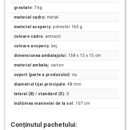
greutate:
7 kg
material cadru:
metal
material acoperiș:
poliester 160 g
culoare cadru:
antracit
culoare acoperiș:
bej
dimensiunea ambalajului:
158 x 15 x 15 cm
material ambala
j: carton
suport (parte a produsului):
nu
diametrul tijei principale:
48 mm
lateral (B) / standard (S):
S
înălțimea manivelei de la sol:
107 cm
Conținutul pachetului: