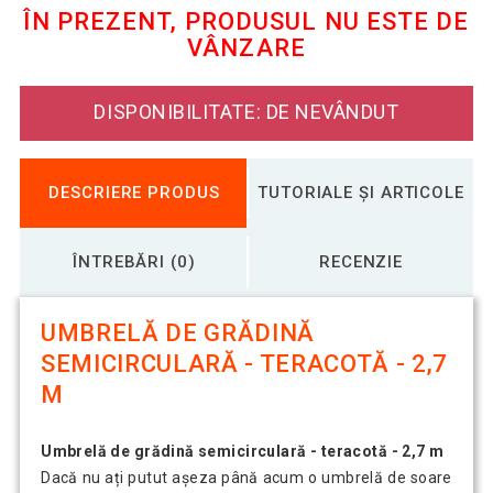
ÎN PREZENT, PRODUSUL NU ESTE DE
VÂNZARE
Umbrelă de grădină semicirculară -
288,37 Lei
verde - 2.7m
DISPONIBILITATE: DE NEVÂNDUT
Umbrelă de grădină semicirculară-
288,37 Lei
albastru închis-2,7m
DESCRIERE PRODUS
TUTORIALE ȘI ARTICOLE
ÎNTREBĂRI (0)
RECENZIE
UMBRELĂ DE GRĂDINĂ
SEMICIRCULARĂ - TERACOTĂ - 2,7
M
Umbrelă de grădină semicirculară - teracotă - 2,7 m
Dacă nu ați putut așeza până acum o umbrelă de soare