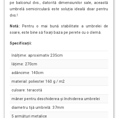
pe balconul dvs., datorită dimensiunilor sale, această
umbrelă semicirculară este soluția ideală doar pentru
dvs.!
Notă:
Pentru o mai bună stabilitate a umbrelei de
soare, este bine să fixați baza pe perete cu o clemă.
Specificații:
înălțime: aproximativ 235cm
lățime: 270cm
adâncime: 140cm
material: poliester 160 g / m2
culoare: teracotă
mâner pentru deschiderea și închiderea umbrelei
diametru tijă umbrelă: 37mm
5 armături metalice