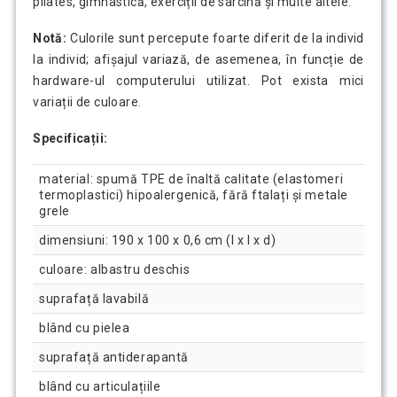
pilates, gimnastică, exerciții de sarcină și multe altele.
Notă:
Culorile sunt percepute foarte diferit de la individ
la individ; afișajul variază, de asemenea, în funcție de
hardware-ul computerului utilizat. Pot exista mici
variații de culoare.
Specificații:
material: spumă TPE de înaltă calitate (elastomeri
termoplastici) hipoalergenică, fără ftalați și metale
grele
dimensiuni: 190 x 100 x 0,6 cm (l x l x d)
culoare: albastru deschis
suprafață lavabilă
blând cu pielea
suprafață antiderapantă
blând cu articulațiile