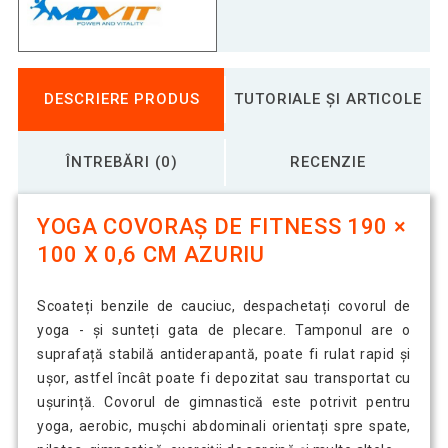
Yoga saltea de fitness 190 × 100 x
140,67 Lei
0,6 cm marin
Yoga saltea de fitness 190 × 100 x
130,64 Lei
DESCRIERE PRODUS
TUTORIALE ȘI ARTICOLE
0,6 cm roșu
ÎNTREBĂRI (0)
RECENZIE
Yoga saltea de fitness 190 × 100 x
313,75 Lei
0,6 cm turcoaz
YOGA COVORAȘ DE FITNESS 190 ×
100 X 0,6 CM AZURIU
Yoga saltea de fitness 190 × 100 x
134,16 Lei
0,6 cm verde deschis
Scoateți benzile de cauciuc, despachetați covorul de
yoga - și sunteți gata de plecare. Tamponul are o
Yoga saltea de fitness 190 × 100 x
319,29 Lei
0,6 cm verde inchis
suprafață stabilă antiderapantă, poate fi rulat rapid și
ușor, astfel încât poate fi depozitat sau transportat cu
ușurință. Covorul de gimnastică este potrivit pentru
yoga, aerobic, mușchi abdominali orientați spre spate,