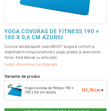
YOGA COVORAȘ DE FITNESS 190 ×
100 X 0,6 CM AZURIU
Covorul antiderapant mare MOVIT asigură confort și
stabilitate în timpul practicării yoga, pilates și exercițiilor
fizice, fiind delicat cu articulați
Vedeți descrierea mai detaliată
Variante de produs
Yoga covoraș de fitness 190 ×
131,76 Lei
100 x 0,6 cm azuriu
Fitness yoga covor antiderapant 190
133,79 Lei
× 100 x 0,6 cm negru