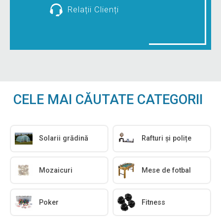
Relații Clienți
CELE MAI CĂUTATE CATEGORII
Solarii grădină
Rafturi și polițe
Mozaicuri
Mese de fotbal
Poker
Fitness