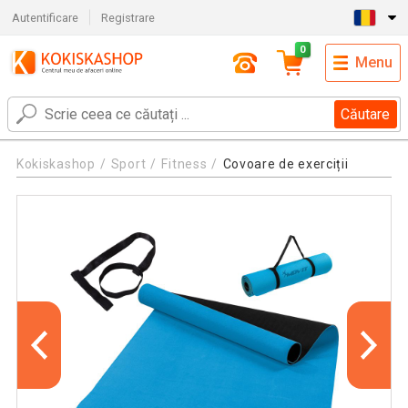
Autentificare
Registrare
0
Menu
Căutare
Kokiskashop
Sport
Fitness
Covoare de exerciții