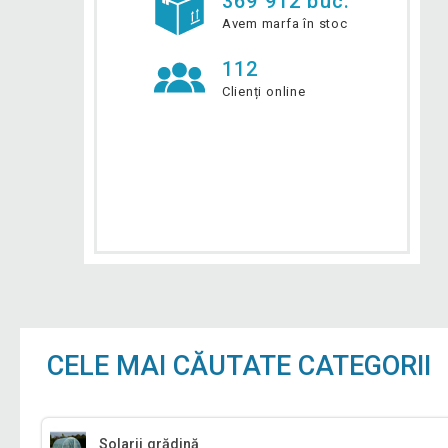
369 912 buc.
Avem marfa în stoc
112
Clienți online
CELE MAI CĂUTATE CATEGORII
Solarii grădină