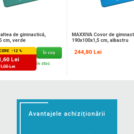
altea de gimnastică,
MAXXIVA Covor de gimnast
5 cm, verde
190x100x1,5 cm, albastru
CERE -12 %
244,80 Lei
În coș
,60 Lei
în stoc
1,00 Lei
Avantajele achiziționării