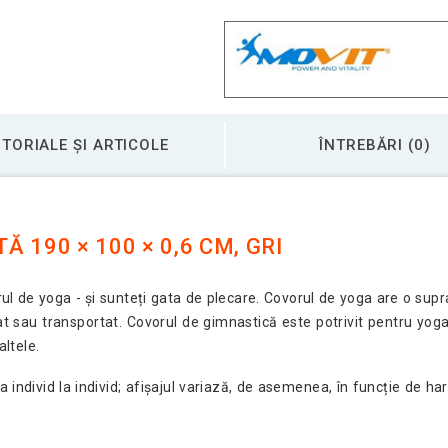
Yoga covoraș de fitn
Yoga saltea antider
TORIALE ȘI ARTICOLE
ÎNTREBĂRI (0)
Yoga saltea de fitne
190 × 100 × 0,6 CM, GRI
Yoga saltea de fitne
l de yoga - și sunteți gata de plecare. Covorul de yoga are o supra
itat sau transportat. Covorul de gimnastică este potrivit pentru y
Yoga saltea de fitne
altele.
a individ la individ; afișajul variază, de asemenea, în funcție de ha
Yoga saltea de fitn