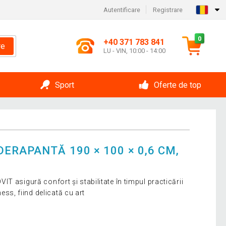
Autentificare
Registrare
0
+40 371 783 841
re
LU - VIN, 10:00 - 14:00
Sport
Oferte de top
ERAPANTĂ 190 × 100 × 0,6 CM,
T asigură confort și stabilitate în timpul practicării
tness, fiind delicată cu art