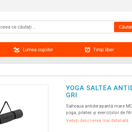
Căuta
Lumea copiilor
Timp liber
YOGA SALTEA ANTID
GRI
Salteaua antiderapantă mare MOVI
yoga, pilates și exercițiilor de fi
Vedeți descrierea mai detaliată