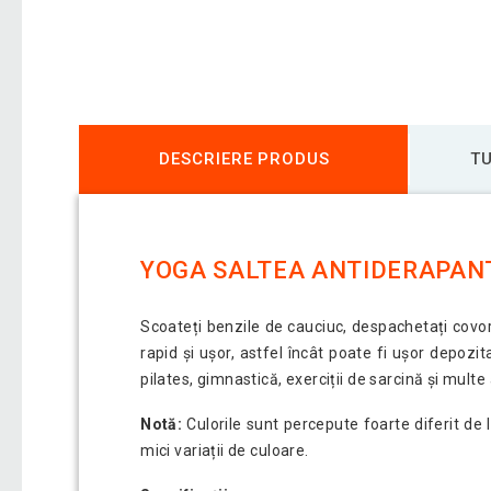
DESCRIERE PRODUS
TU
YOGA SALTEA ANTIDERAPANTĂ 
Scoateți benzile de cauciuc, despachetați covoru
rapid și ușor, astfel încât poate fi ușor depoz
pilates, gimnastică, exerciții de sarcină și multe 
Notă:
Culorile sunt percepute foarte diferit de l
mici variații de culoare.