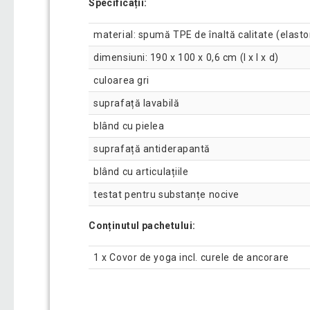
Specificații:
material: spumă TPE de înaltă calitate (elasto
dimensiuni: 190 x 100 x 0,6 cm (l x l x d)
culoarea gri
suprafață lavabilă
blând cu pielea
suprafață antiderapantă
blând cu articulațiile
testat pentru substanțe nocive
Conținutul pachetului:
1 x Covor de yoga incl. curele de ancorare