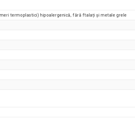
Yoga saltea de fitne
meri termoplastici) hipoalergenică, fără ftalați și metale grele