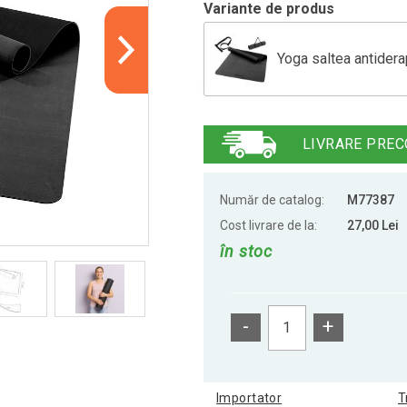
Variante de produs
Yoga saltea antidera
Fitness yoga covor 
LIVRARE PREC
Saltea de fitness y
Număr de catalog:
M77387
Cost livrare de la:
27,00 Lei
în stoc
Yoga covoraș de fit
-
+
Yoga covoraș de fitn
Importator
T