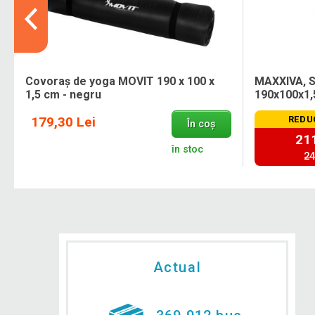
Covoraș de yoga MOVIT 190 x 100 x
MAXXIVA, S
1,5 cm - negru
190x100x1,
179,30 Lei
REDU
În coș
211
în stoc
24
Actual