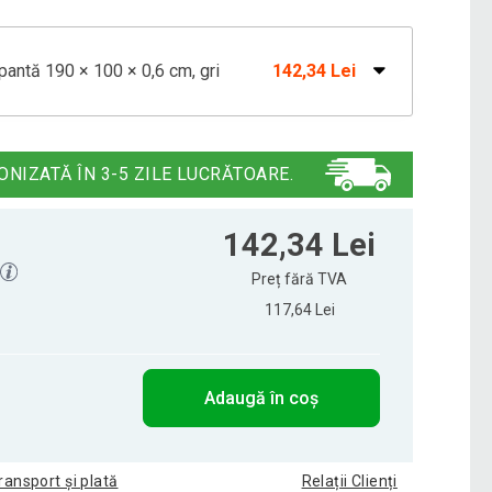
pantă 190 × 100 × 0,6 cm, gri
142,34 Lei
antiderapant 190 × 100 x 0,6 cm negru
133,79 Lei
ONIZATĂ ÎN 3-5 ZILE LUCRĂTOARE.
oga 190 × 100 × 0,6 cm roz
128,96 Lei
142,34 Lei
Preț fără TVA
117,64 Lei
ness 190 × 100 x 0,6 cm azuriu
131,76 Lei
Adaugă în coș
ess 190 × 100 x 0,6 cm portocaliu
130,27 Lei
ransport și plată
Relații Clienți