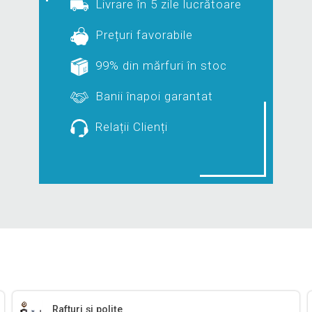
Livrare în 5 zile lucrătoare
Prețuri favorabile
99% din mărfuri în stoc
Banii înapoi garantat
Relații Clienți
Rafturi și polițe