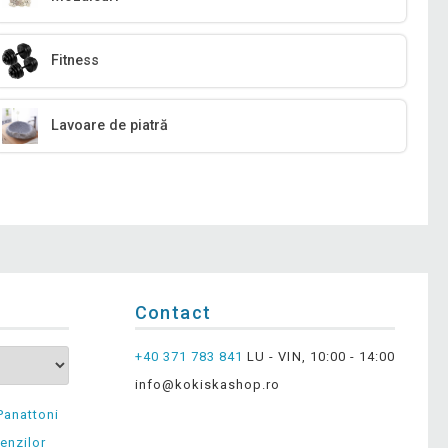
Fitness
Lavoare de piatră
Contact
+40 371 783 841
LU - VIN, 10:00 - 14:00
info@kokiskashop.ro
Panattoni
enzilor