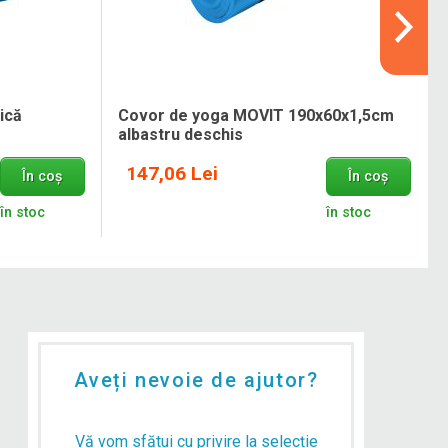
ică
Covor de yoga MOVIT 190x60x1,5cm
albastru deschis
147,06 Lei
În coș
În coș
în stoc
în stoc
Aveți nevoie de ajutor?
Vă vom sfătui cu privire la selecție