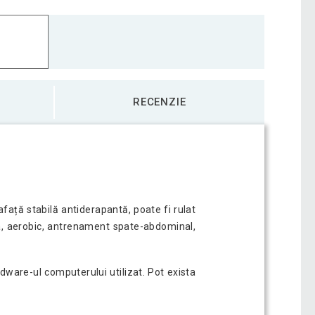
ess 190 × 100 x 0,6 cm violet
299,90 Lei
apantă 190 × 100 x 0,6 cm galbenă
134,16 Lei
RECENZIE
ss 190 × 100 x 0,6 cm marin
140,67 Lei
ss 190 × 100 x 0,6 cm roșu
130,64 Lei
față stabilă antiderapantă, poate fi rulat
oga, aerobic, antrenament spate-abdominal,
ss 190 × 100 x 0,6 cm turcoaz
313,75 Lei
rdware-ul computerului utilizat. Pot exista
ess 190 × 100 x 0,6 cm verde deschis
134,16 Lei