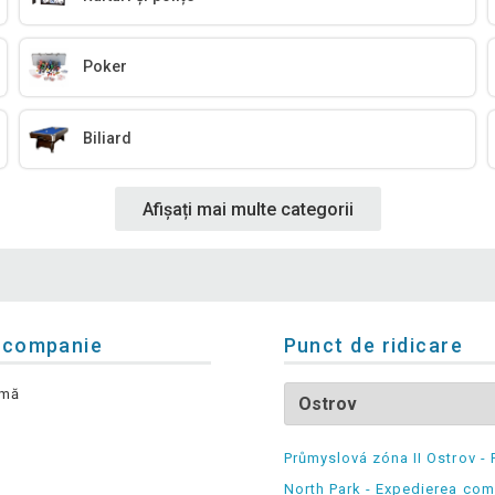
Poker
Biliard
Afișați mai multe categorii
 companie
Punct de ridicare
rmă
Průmyslová zóna II Ostrov - 
North Park - Expedierea com