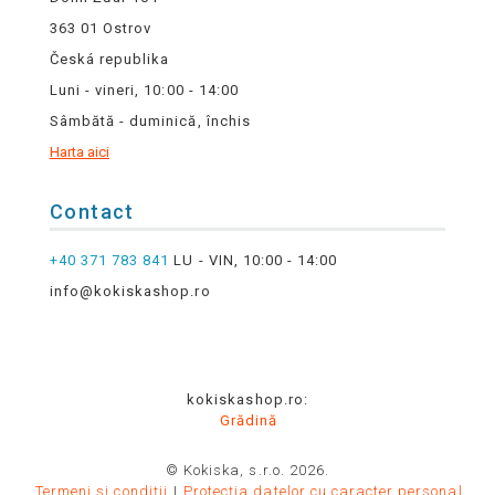
363 01 Ostrov
Česká republika
Luni - vineri, 10:00 - 14:00
Sâmbătă - duminică, închis
Harta aici
Contact
+40 371 783 841
LU - VIN, 10:00 - 14:00
info@kokiskashop.ro
kokiskashop.ro:
Grădină
© Kokiska, s.r.o. 2026.
Termeni și condiții
Protecția datelor cu caracter personal