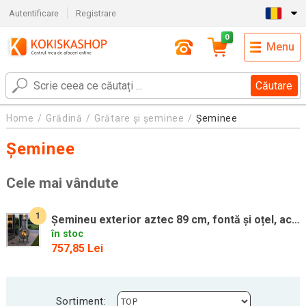
Autentificare
Registrare
0
Menu
Căutare
Home
Grădină
Grătare și șeminee
Șeminee
Șeminee
Cele mai vândute
1
Șemineu exterior aztec 89 cm, fontă și oțel, accesorii incl.
în stoc
757,85 Lei
Sortiment: