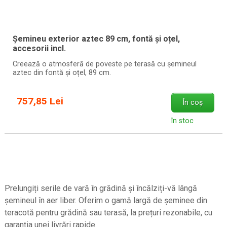
Șemineu exterior aztec 89 cm, fontă și oțel,
accesorii incl.
Creează o atmosferă de poveste pe terasă cu șemineul
aztec din fontă și oțel, 89 cm.
757,85 Lei
În coș
în stoc
Prelungiți serile de vară în grădină și încălziți-vă lângă
șemineul în aer liber. Oferim o gamă largă de șeminee din
teracotă pentru grădină sau terasă, la prețuri rezonabile, cu
garanția unei livrări rapide.