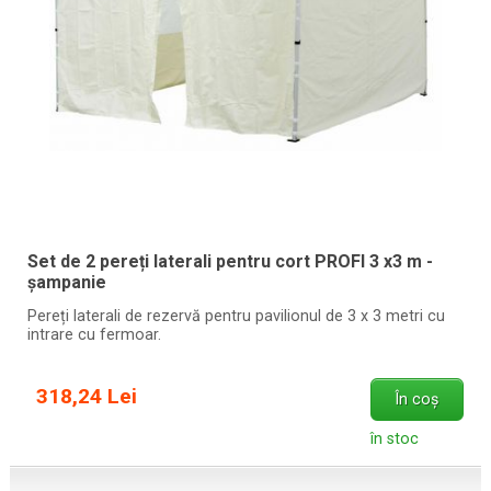
Set de 2 pereți laterali pentru cort PROFI 3 x3 m -
șampanie
Pereți laterali de rezervă pentru pavilionul de 3 x 3 metri cu
intrare cu fermoar.
318,24 Lei
În coș
în stoc