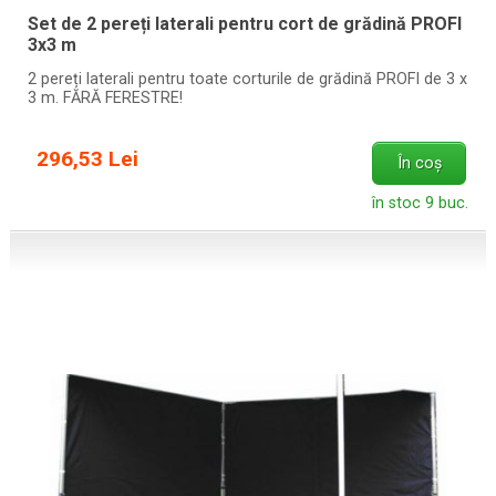
Set de 2 pereți laterali pentru cort de grădină PROFI
3x3 m
2 pereți laterali pentru toate corturile de grădină PROFI de 3 x
3 m. FĂRĂ FERESTRE!
296,53 Lei
În coș
în stoc 9 buc.