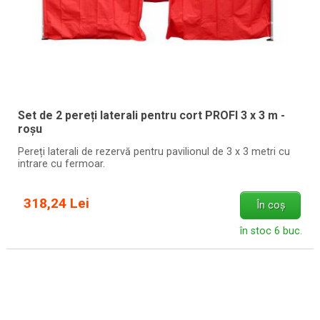
Set de 2 pereți laterali pentru cort PROFI 3 x 3 m -
roșu
Pereți laterali de rezervă pentru pavilionul de 3 x 3 metri cu
intrare cu fermoar.
318,24 Lei
În coș
în stoc 6 buc.