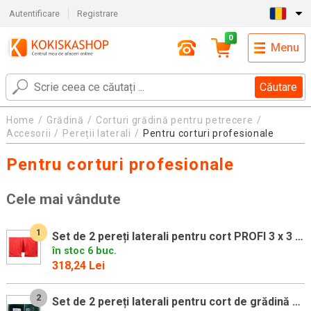
Autentificare
Registrare
0
Menu
Căutare
Home
Grădină
Corturi grădină pentru petrecere
Accesorii
Pereții laterali
Pentru corturi profesionale
Pentru corturi profesionale
Cele mai vândute
1
Set de 2 pereți laterali pentru cort PROFI 3 x 3 m - roșu
în stoc 6 buc.
318,24 Lei
2
Set de 2 pereți laterali pentru cort de grădină PROFI 3x3 m