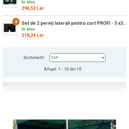
în stoc
296,53 Lei
3
Set de 2 pereți laterali pentru cort PROFI - 3 x3 m , negru
în stoc
318,24 Lei
Sortiment:
Afișat: 1 - 10 din 10