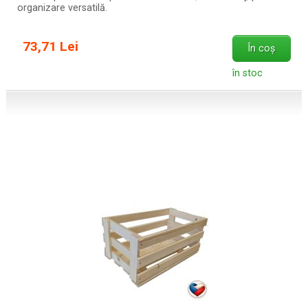
organizare versatilă.
73,71 Lei
În coș
în stoc