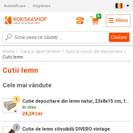
Autentificare
Registrare
0
Menu
Căutare
Home
Casă și apartament
Cutii și coșuri de depozitare
Cutii lemn
Cutii lemn
Cele mai vândute
1
Cutie depozitare din lemn natur, 23x8x15 cm, fără finisaj
în stoc
24,24 Lei
2
Cutie de lemn stivuibilă DIVERO vintage