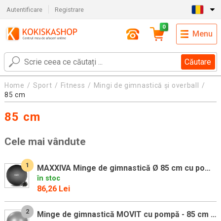
Autentificare
Registrare
0
Menu
Căutare
Home
Sport
Fitness
Mingi de gimnastică și overball
85 cm
85 cm
Cele mai vândute
1
MAXXIVA Minge de gimnastică Ø 85 cm cu pompă, neagră
în stoc
86,26 Lei
2
Minge de gimnastică MOVIT cu pompă - 85 cm - gri